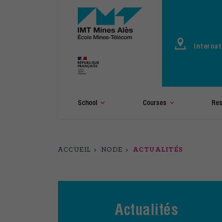
Aller
au
contenu
principal
Internat
School
Courses
Res
ACCUEIL
NODE
ACTUALITÉS
Actualités