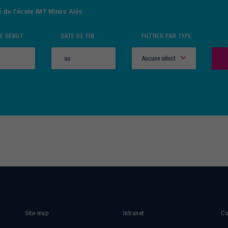
é de l'école IMT Mines Alès
DE DÉBUT
DATE DE FIN
FILTRER PAR TYPE
Aucune sélection
Site map
Intranet
Co