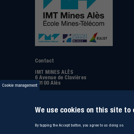
Contact
IMT MINES ALÈS
6 Avenue de Clavières
30100 Alès
Cookie management
Ph
one : (+33)
04 66 78 50 00
GPS coordinates
:
44.13312 - 4.08836
We use cookies on this site to
By tapping the Accept button, you agree to us doing so.