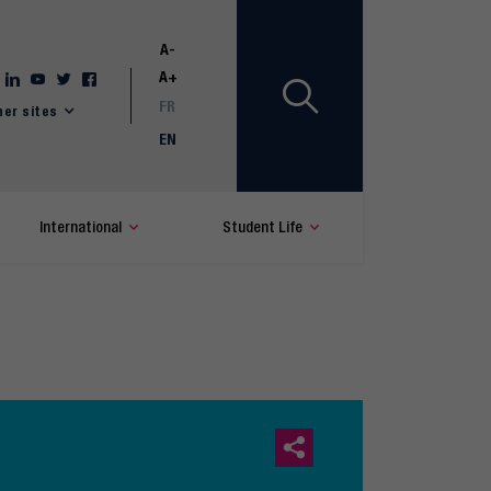
A-
A+
FR
her sites
EN
International
Student Life