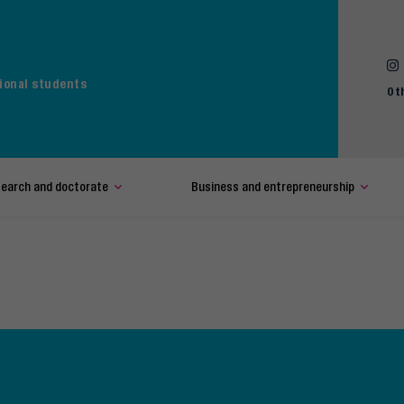
ional students
Ot
earch and doctorate
Business and entrepreneurship