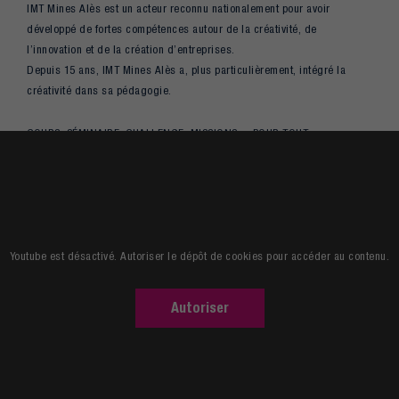
IMT Mines Alès est un acteur reconnu nationalement pour avoir
développé de fortes compétences autour de la créativité, de
l’innovation et de la création d’entreprises.
Depuis 15 ans, IMT Mines Alès a, plus particulièrement, intégré la
créativité dans sa pédagogie.
COURS, SÉMINAIRE, CHALLENGE, MISSIONS… POUR TOUT
COMPRENDRE DU PROCESSUS CRÉATIF. AUCUNE ÉCOLE NE VA AUSSI
LOIN !
Youtube est désactivé. Autoriser le dépôt de cookies pour accéder au contenu.
Autoriser