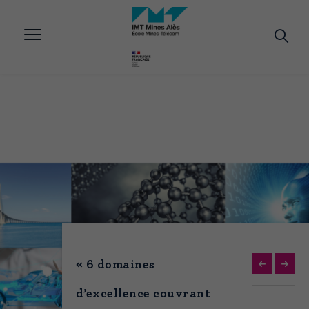
Aller
au
contenu
principal
« 6 domaines
d’excellence couvrant