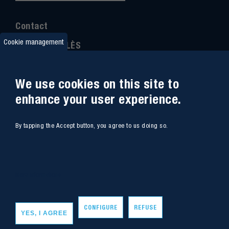
Contact
Cookie management
IMT MINES ALÈS
6 Avenue de Clavières
30100 Alès
We use cookies on this site to
Ph
one : (+33)
04 66 78 50 00
enhance your user experience.
GPS coordinates
:
44.13312 - 4.08836
By tapping the Accept button, you agree to us doing so.
Site map
Webmail
Access
Contacts
More informations
Intranet
Job
CONFIGURE
REFUSE
YES, I AGREE
Copyright - IMT Mines Alès 2020