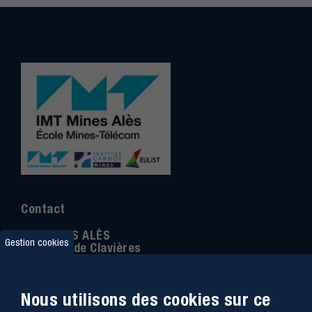
Contact
IMT MINES ALÈS
Gestion cookies
6 Avenue de Clavières
30100 Alès
Téléphone
:
04 66 78 50 00
Nous utilisons des cookies sur ce
Coordonnée GPS:
44.13312 - 4.08836