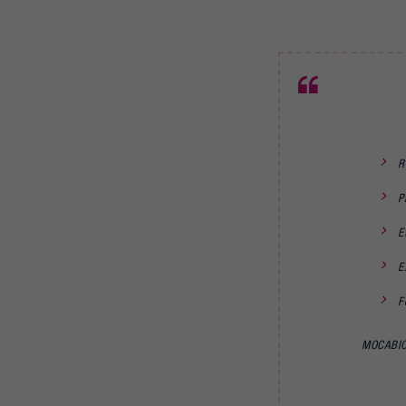
R
P
E
E
F
MOCABIO t