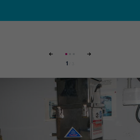
1
/
3