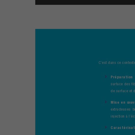
C’est dans ce contexte
Préparation 
surface des fi
de surface et 
Mise en œuv
extrudeuses bi
injection à l’é
Caractérisat