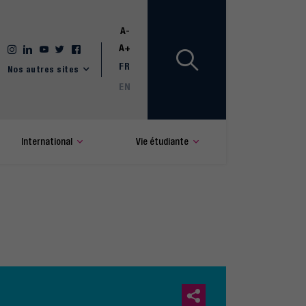
A-
A+
FR
Nos autres sites
EN
International
Vie étudiante