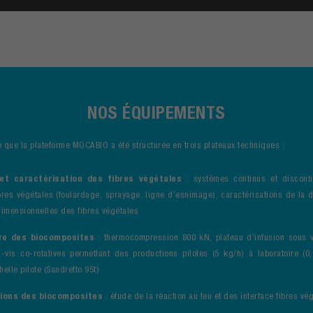
NOS ÉQUIPEMENTS
 que la plateforme MOCABIO a été structurée en trois plateaux techniques :
et caractérisation des fibres végétales
: systèmes continus et disconti
bres végétales (foulardage, sprayage, ligne d’esnimage), caractérisations de la d
dimensionnelles des fibres végétales
re des biocomposites
: thermocompression 800 kN, plateau d’infusion sous vi
-vis co-rotatives permettant des productions pilotes (5 kg/h) à laboratoire (
chelle pilote (Sandretto 95t)
ions des biocomposites
: étude de la réaction au feu et des interface fibres vé