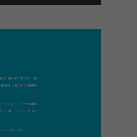
nus de traitement de
ensité, des propriétés
de Isojet, différentes
0,5 kg/h), moulage par
gétales/matrice