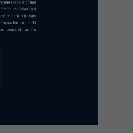
ommunauté scientifique
ilisation de ressources
ation en carburant dans
o-composites se heurte
en comparaison des