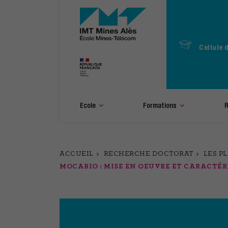
Aller
au
contenu
principal
Cellule 
Ecole
Formations
R
ACCUEIL
RECHERCHE DOCTORAT
LES P
MOCABIO : MISE EN OEUVRE ET CARACTÉ