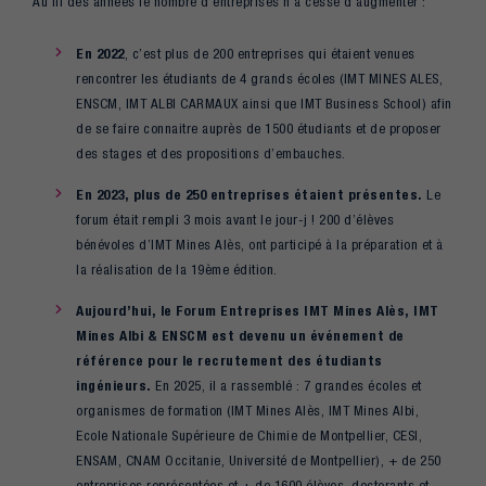
Au fil des années le nombre d’entreprises n’a cessé d’augmenter :
En 2022
, c’est plus de 200 entreprises qui étaient venues
rencontrer les étudiants de 4 grands écoles (IMT MINES ALES,
ENSCM, IMT ALBI CARMAUX ainsi que IMT Business School) afin
de se faire connaitre auprès de 1500 étudiants et de proposer
des stages et des propositions d’embauches.
En 2023, plus de 250 entreprises étaient présentes.
Le
forum était rempli 3 mois avant le jour-j ! 200 d’élèves
bénévoles d’IMT Mines Alès, ont participé à la préparation et à
la réalisation de la 19ème édition.
Aujourd’hui, le Forum Entreprises IMT Mines Alès, IMT
Mines Albi & ENSCM est devenu un événement de
référence pour le recrutement des étudiants
ingénieurs.
En 2025, il a rassemblé : 7 grandes écoles et
organismes de formation (IMT Mines Alès, IMT Mines Albi,
Ecole Nationale Supérieure de Chimie de Montpellier, CESI,
ENSAM, CNAM Occitanie, Université de Montpellier), + de 250
entreprises représentées et + de 1600 élèves, doctorants et