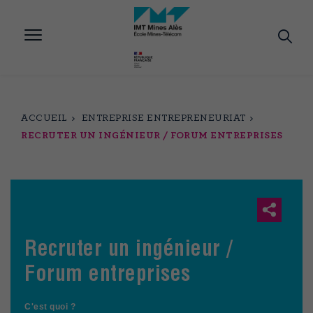
Aller
au
contenu
principal
ACCUEIL
ENTREPRISE ENTREPRENEURIAT
RECRUTER UN INGÉNIEUR / FORUM ENTREPRISES
Recruter un ingénieur /
Forum entreprises
C'est quoi ?