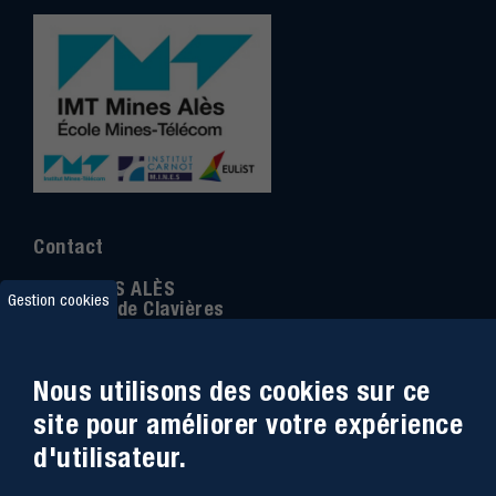
Contact
IMT MINES ALÈS
Gestion cookies
6 Avenue de Clavières
30100 Alès
Téléphone
:
04 66 78 50 00
Nous utilisons des cookies sur ce
Coordonnée GPS:
44.13312 - 4.08836
site pour améliorer votre expérience
d'utilisateur.
Accessibilité
Webmail