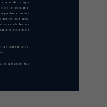
 fondamentale, puisque
pects de modélisation,
ssi par des approches
automates cellulaires.
ationnels adaptés aux
vironnements complexes
ériaux, hydrocarbures,
ux.
udier et proposer des