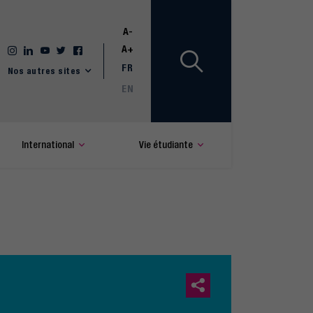
A-
A+
FR
Nos autres sites
EN
International
Vie étudiante