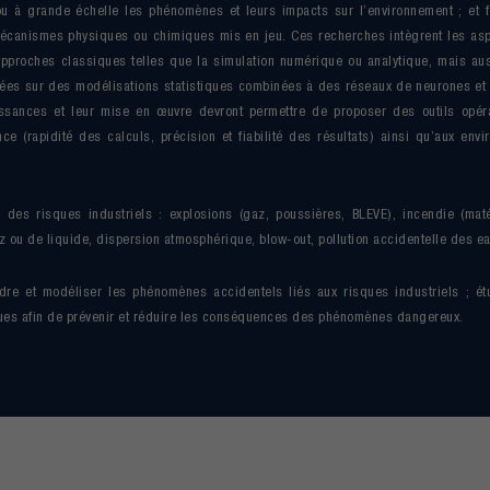
 ou à grande échelle les phénomènes et leurs impacts sur l’environnement ; et
mécanismes physiques ou chimiques mis en jeu. Ces recherches intègrent les as
approches classiques telles que la simulation numérique ou analytique, mais au
es sur des modélisations statistiques combinées à des réseaux de neurones et 
ssances et leur mise en œuvre devront permettre de proposer des outils opér
nce (rapidité des calculs, précision et fiabilité des résultats) ainsi qu’aux en
 des risques industriels : explosions (gaz, poussières, BLEVE), incendie (mat
az ou de liquide, dispersion atmosphérique, blow-out, pollution accidentelle des ea
re et modéliser les phénomènes accidentels liés aux risques industriels ; ét
ues afin de prévenir et réduire les conséquences des phénomènes dangereux.