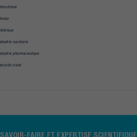
étrochimie
himie
atériaux
ndustrie nucléaire
ndustrie pharmaceutique
écurité civile
SAVOIR-FAIRE ET EXPERTISE SCIENTIFIQUE