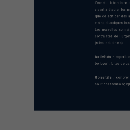
l’échelle laboratoire
visant à étudier les 
que ce soit par des 
moins classiques basé
Les nouvelles connai
contraintes de l’urge
(sites industriels).
Activités
: expertise
boilover), fuites de g
Objectifs
: comprend
solutions technologiq