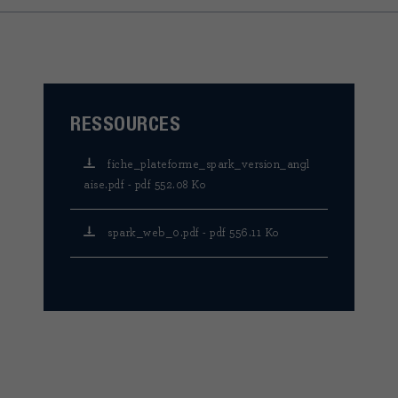
RESSOURCES
fiche_plateforme_spark_version_angl
aise.pdf - pdf 552.08 Ko
spark_web_0.pdf - pdf 556.11 Ko