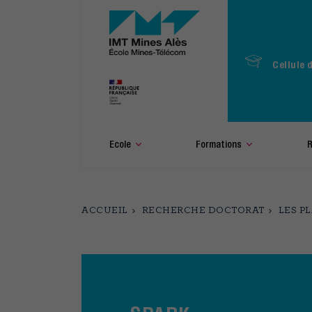
Aller
au
contenu
principal
Cellule 
Ecole
Formations
R
ACCUEIL
RECHERCHE DOCTORAT
LES P