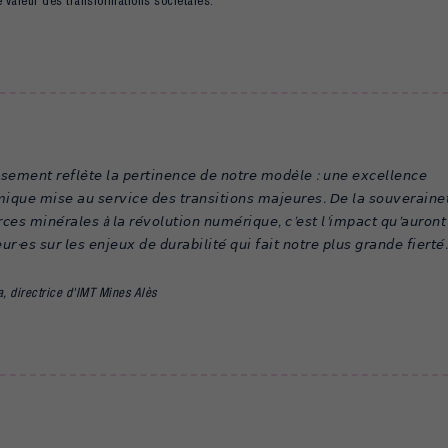
e valeur des transformations sociétales.
𝘴𝘦𝘮𝘦𝘯𝘵 𝘳𝘦𝘧𝘭𝘦̀𝘵𝘦 𝘭𝘢 𝘱𝘦𝘳𝘵𝘪𝘯𝘦𝘯𝘤𝘦 𝘥𝘦 𝘯𝘰𝘵𝘳𝘦 𝘮𝘰𝘥𝘦̀𝘭𝘦 : 𝘶𝘯𝘦 𝘦𝘹𝘤𝘦𝘭𝘭𝘦𝘯𝘤𝘦
𝘪𝘲𝘶𝘦 𝘮𝘪𝘴𝘦 𝘢𝘶 𝘴𝘦𝘳𝘷𝘪𝘤𝘦 𝘥𝘦𝘴 𝘵𝘳𝘢𝘯𝘴𝘪𝘵𝘪𝘰𝘯𝘴 𝘮𝘢𝘫𝘦𝘶𝘳𝘦𝘴. 𝘋𝘦 𝘭𝘢 𝘴𝘰𝘶𝘷𝘦𝘳𝘢𝘪𝘯𝘦
𝘤𝘦𝘴 𝘮𝘪𝘯𝘦́𝘳𝘢𝘭𝘦𝘴 à 𝘭𝘢 𝘳𝘦́𝘷𝘰𝘭𝘶𝘵𝘪𝘰𝘯 𝘯𝘶𝘮𝘦́𝘳𝘪𝘲𝘶𝘦, 𝘤’𝘦𝘴𝘵 𝘭’𝘪𝘮𝘱𝘢𝘤𝘵 𝘲𝘶’𝘢𝘶𝘳𝘰𝘯
𝘦𝘶𝘳·𝘦𝘴 𝘴𝘶𝘳 𝘭𝘦𝘴 𝘦𝘯𝘫𝘦𝘶𝘹 𝘥𝘦 𝘥𝘶𝘳𝘢𝘣𝘪𝘭𝘪𝘵𝘦́ 𝘲𝘶𝘪 𝘧𝘢𝘪𝘵 𝘯𝘰𝘵𝘳𝘦 𝘱𝘭𝘶𝘴 𝘨𝘳𝘢𝘯𝘥𝘦 𝘧𝘪𝘦𝘳𝘵𝘦́
a, directrice d'IMT Mines Alès