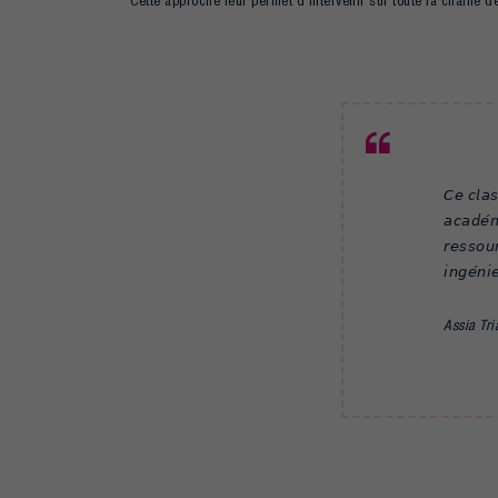
Cette approche leur permet d’intervenir sur toute la chaîne d
𝘊𝘦 𝘤𝘭𝘢𝘴
𝘢𝘤𝘢𝘥𝘦́
𝘳𝘦𝘴𝘴𝘰𝘶
𝘪𝘯𝘨𝘦́𝘯𝘪
Assia Tri