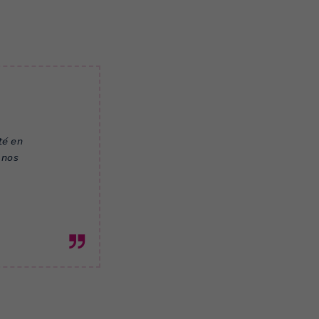
𝘦́ 𝘦𝘯
 𝘯𝘰𝘴
.