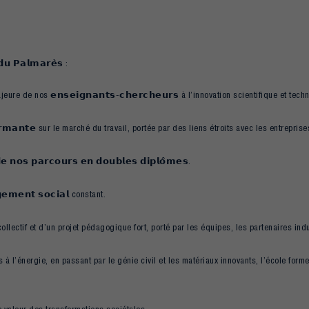
 𝗱𝘂 𝗣𝗮𝗹𝗺𝗮𝗿𝗲̀𝘀 :
 de nos 𝗲𝗻𝘀𝗲𝗶𝗴𝗻𝗮𝗻𝘁𝘀-𝗰𝗵𝗲𝗿𝗰𝗵𝗲𝘂𝗿𝘀 à l’innovation scientifique et tec
𝗼𝗿𝗺𝗮𝗻𝘁𝗲 sur le marché du travail, portée par des liens étroits avec les entreprise
𝗼𝘀 𝗽𝗮𝗿𝗰𝗼𝘂𝗿𝘀 𝗲𝗻 𝗱𝗼𝘂𝗯𝗹𝗲𝘀 𝗱𝗶𝗽𝗹𝗼̂𝗺𝗲𝘀.
𝗺𝗲𝗻𝘁 𝘀𝗼𝗰𝗶𝗮𝗹 constant.
collectif et d’un projet pédagogique fort, porté par les équipes, les partenaires ind
l’énergie, en passant par le génie civil et les matériaux innovants, l’école forme 