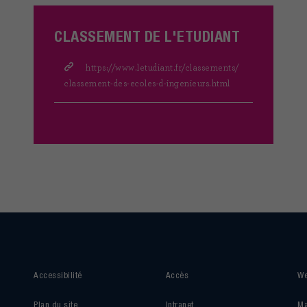
CLASSEMENT DE L'ETUDIANT
https://www.letudiant.fr/classements/
classement-des-ecoles-d-ingenieurs.html
Accessibilité
Accès
We
Plan du site
Intranet
Ma