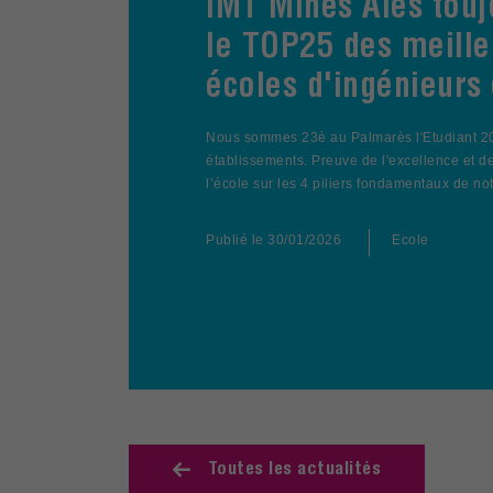
IMT Mines Alès touj
le TOP25 des meille
écoles d'ingénieurs
Nous sommes 23è au Palmarès l'Etudiant 2
établissements. Preuve de l'excellence et 
l’école sur les 4 piliers fondamentaux de not
Publié le
30/01/2026
Ecole
Toutes les actualités