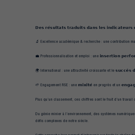
𝗗𝗲𝘀 𝗿𝗲́𝘀𝘂𝗹𝘁𝗮𝘁𝘀 𝘁𝗿𝗮𝗱𝘂𝗶𝘁𝘀 𝗱𝗮𝗻𝘀 𝗹𝗲𝘀 𝗶𝗻𝗱𝗶𝗰𝗮𝘁𝗲𝘂𝗿
🔬 Excellence académique & recherche : une contribution majeure
💼 Professionnalisation et emploi : une 𝗶𝗻𝘀𝗲𝗿𝘁𝗶𝗼𝗻 𝗽𝗲𝗿
🌍 International : une attractivité croissante et le 𝘀𝘂𝗰𝗰𝗲̀𝘀 𝗱𝗲 
🌱 Engagement RSE : une 𝗺𝗶𝘅𝗶𝘁𝗲́ en progrès et un 𝗲𝗻𝗴𝗮𝗴𝗲
Plus qu’un classement, ces chiffres sont le fruit d’un travail 
Du génie minier à l’environnement, des systèmes numériques à 
défis complexes de notre siècle.