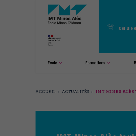
Aller
au
contenu
principal
Cellule 
Ecole
Formations
R
ACCUEIL
ACTUALITÉS
IMT MINES ALÈS