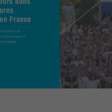
ours dans
ures
 en France
026 parmi 180
de la dynamique de
re stratégie.