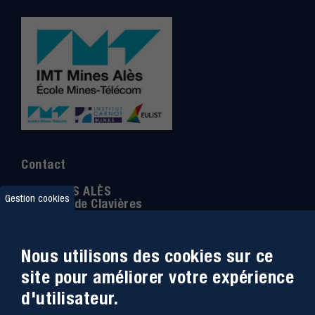
Contact
IMT MINES ALÈS
Gestion cookies
6 Avenue de Clavières
30100 Alès
Téléphone
:
04 66 78 50 00
Nous utilisons des cookies sur ce
Coordonnée GPS:
44.13312 - 4.08836
site pour améliorer votre expérience
d'utilisateur.
Accessibilité
Webmail