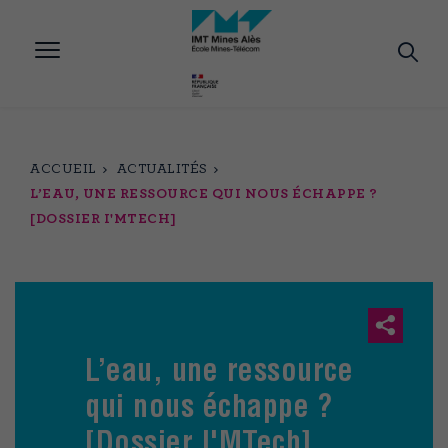
Aller
au
contenu
principal
ACCUEIL
ACTUALITÉS
L’EAU, UNE RESSOURCE QUI NOUS ÉCHAPPE ?
[DOSSIER I'MTECH]
L’eau, une ressource
qui nous échappe ?
[Dossier I'MTech]