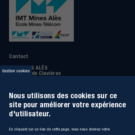
Contact
IMT MINES ALÈS
Gestion cookies
6 Avenue de Clavières
30100 Alès
Téléphone
:
04 66 78 50 00
Nous utilisons des cookies sur ce
Coordonnée GPS:
44.13312 - 4.08836
site pour améliorer votre expérience
d'utilisateur.
Accessibilité
Webmail
En cliquant sur un lien de cette page, vous nous donnez votre
Plan du site
Marchés Publics