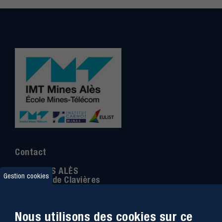
Contact
IMT MINES ALÈS
Gestion cookies
6 Avenue de Clavières
30100 Alès
Téléphone
:
04 66 78 50 00
Nous utilisons des cookies sur ce