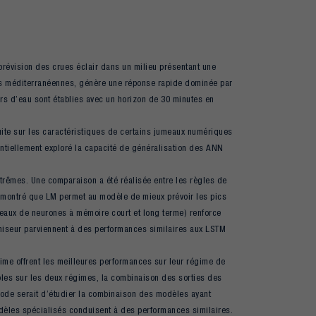
prévision des crues éclair dans un milieu présentant une
ions méditerranéennes, génère une réponse rapide dominée par
urs d’eau sont établies avec un horizon de 30 minutes en
suite sur les caractéristiques de certains jumeaux numériques
sentiellement exploré la capacité de généralisation des ANN
xtrêmes. Une comparaison a été réalisée entre les règles de
t montré que LM permet au modèle de mieux prévoir les pics
éseaux de neurones à mémoire court et long terme) renforce
imiseur parviennent à des performances similaires aux LSTM
me offrent les meilleures performances sur leur régime de
bles sur les deux régimes, la combinaison des sorties des
ode serait d’étudier la combinaison des modèles ayant
modèles spécialisés conduisent à des performances similaires.