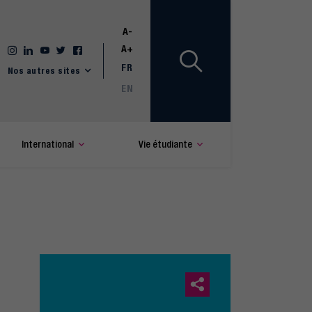
A-
A+
FR
Nos autres sites
EN
International
Vie étudiante