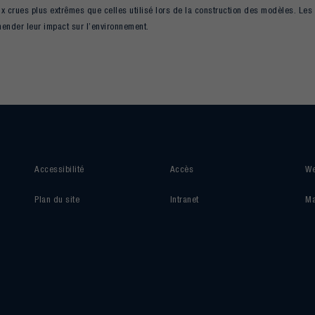
x crues plus extrêmes que celles utilisé lors de la construction des modèles. Les
ender leur impact sur l’environnement.
Accessibilité
Accès
We
Plan du site
Intranet
Ma