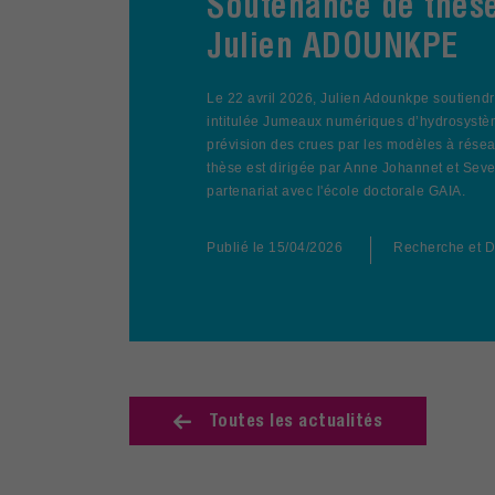
Soutenance de thès
Julien ADOUNKPE
Le 22 avril 2026, Julien Adounkpe soutiendr
intitulée Jumeaux numériques d’hydrosystè
prévision des crues par les modèles à rése
thèse est dirigée par Anne Johannet et Seve
partenariat avec l'école doctorale GAIA.
Publié le
15/04/2026
Recherche et D
Toutes les actualités