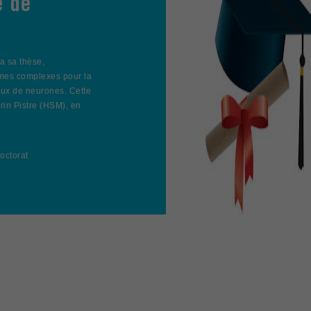
e de
a sa thèse,
mes complexes pour la
aux de neurones. Cette
rin Pistre (HSM), en
octorat