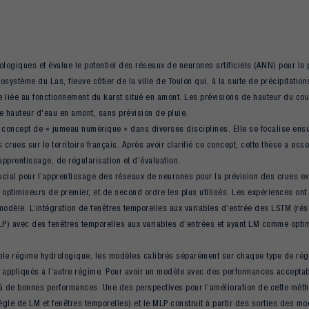
logiques et évalue le potentiel des réseaux de neurones artificiels (ANN) pour la 
système du Las, fleuve côtier de la ville de Toulon qui, à la suite de précipitat
e liée au fonctionnement du karst situé en amont. Les prévisions de hauteur du co
e hauteur d'eau en amont, sans prévision de pluie.
 du concept de « jumeau numérique » dans diverses disciplines. Elle se focalise en
crues sur le territoire français. Après avoir clarifié ce concept, cette thèse a es
pprentissage, de régularisation et d’évaluation.
rucial pour l’apprentissage des réseaux de neurones pour la prévision des crues e
optimiseurs de premier, et de second ordre les plus utilisés. Les expériences on
 modèle. L’intégration de fenêtres temporelles aux variables d’entrée des LSTM (r
LP) avec des fenêtres temporelles aux variables d’entrées et ayant LM comme opt
ble régime hydrologique, les modèles calibrés séparément sur chaque type de régi
nt appliqués à l’autre régime. Pour avoir un modèle avec des performances accepta
 de bonnes performances. Une des perspectives pour l’amélioration de cette méth
ègle de LM et fenêtres temporelles) et le MLP construit à partir des sorties des 