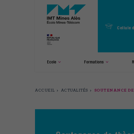
Aller
au
contenu
principal
Cellule 
Ecole
Formations
R
ACCUEIL
ACTUALITÉS
SOUTENANCE DE