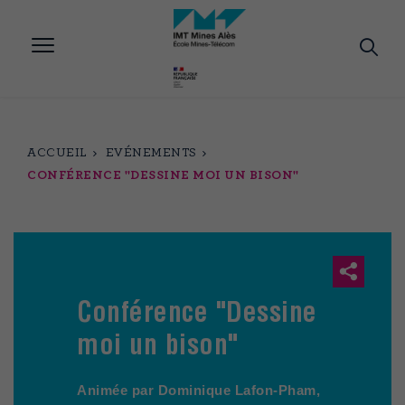
Aller
au
contenu
principal
ACCUEIL
EVÉNEMENTS
CONFÉRENCE "DESSINE MOI UN BISON"
Conférence "Dessine
moi un bison"
Animée par Dominique Lafon-Pham,