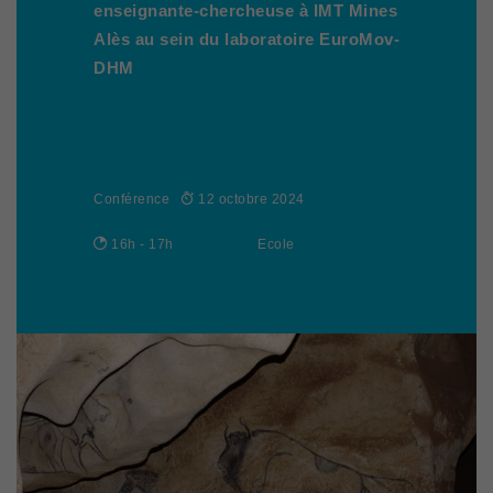
enseignante-chercheuse à IMT Mines
Alès au sein du laboratoire EuroMov-
DHM
Conférence
12 octobre 2024
16h - 17h
Ecole