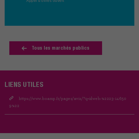
Appel d'offres ouvert
Tous les marchés publics
LIENS UTILES
https://www.boamp.fr/pages/avis/?q=idweb:%2223-14650
9%22