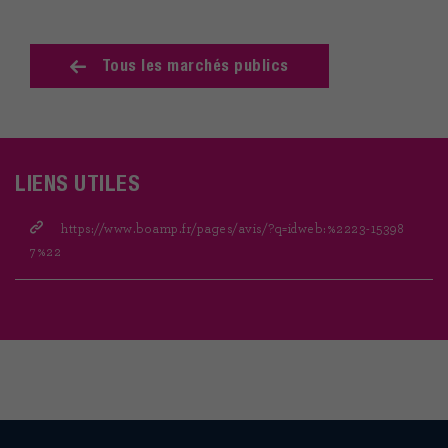
Tous les marchés publics
LIENS UTILES
https://www.boamp.fr/pages/avis/?q=idweb:%2223-15398
7%22