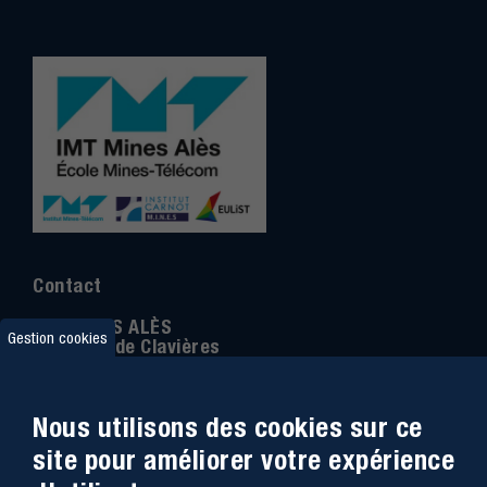
Contact
IMT MINES ALÈS
Gestion cookies
6 Avenue de Clavières
30100 Alès
Téléphone
:
04 66 78 50 00
Nous utilisons des cookies sur ce
Coordonnée GPS:
44.13312 - 4.08836
site pour améliorer votre expérience