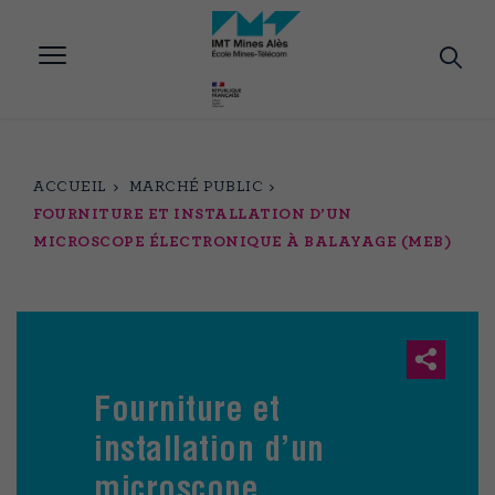
Aller
au
contenu
principal
ACCUEIL
MARCHÉ PUBLIC
FOURNITURE ET INSTALLATION D’UN
MICROSCOPE ÉLECTRONIQUE À BALAYAGE (MEB)
Fourniture et
installation d’un
microscope