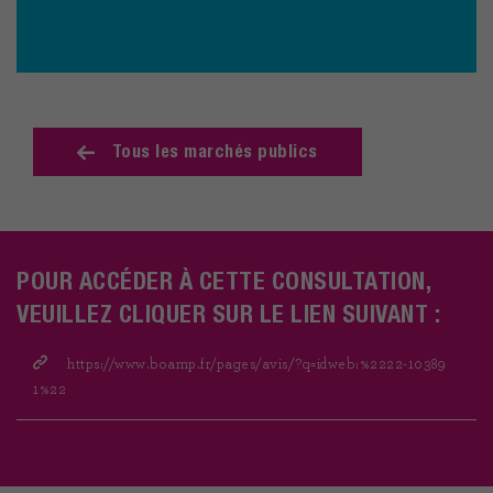
Tous les marchés publics
POUR ACCÉDER À CETTE CONSULTATION,
VEUILLEZ CLIQUER SUR LE LIEN SUIVANT :
https://www.boamp.fr/pages/avis/?q=idweb:%2222-10389
1%22