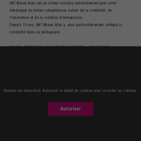
IMT Mines Alès est un acteur reconnu nationalement pour avoir
développé de fortes compétences autour de la créativité, de
l’innovation et de la création d’entreprises.
Depuis 15 ans, IMT Mines Alès a, plus particulièrement, intégré la
créativité dans sa pédagogie.
COURS, SÉMINAIRE, CHALLENGE, MISSIONS… POUR TOUT
COMPRENDRE DU PROCESSUS CRÉATIF. AUCUNE ÉCOLE NE VA AUSSI
LOIN !
Youtube est désactivé. Autoriser le dépôt de cookies pour accéder au contenu.
Autoriser