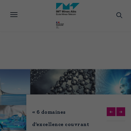
Aller
au
contenu
principal
« 6 domaines
d’excellence couvrant